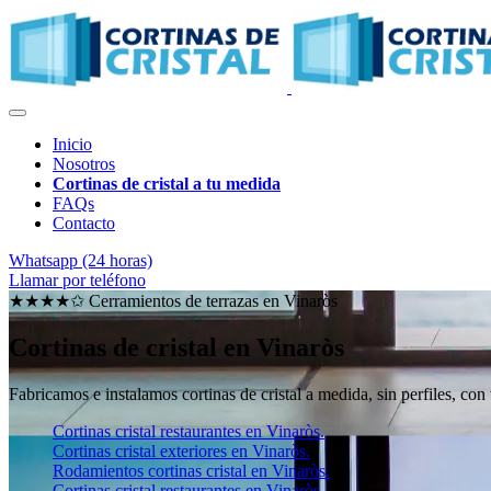
Inicio
Nosotros
Cortinas de cristal a tu medida
FAQs
Contacto
Whatsapp (24 horas)
Llamar por teléfono
★★★★✩ Cerramientos de terrazas en
Vinaròs
Cortinas de cristal en Vinaròs
Fabricamos e instalamos cortinas de cristal a medida, sin perfiles, con
Cortinas cristal restaurantes en Vinaròs.
Cortinas cristal exteriores en Vinaròs.
Rodamientos cortinas cristal en Vinaròs.
Cortinas cristal restaurantes en Vinaròs.