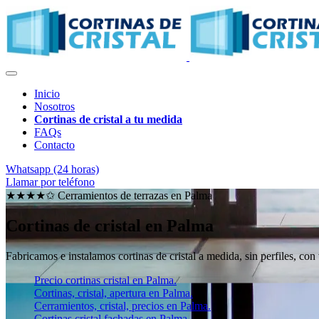
Inicio
Nosotros
Cortinas de cristal a tu medida
FAQs
Contacto
Whatsapp (24 horas)
Llamar por teléfono
★★★★✩ Cerramientos de terrazas en
Palma
Cortinas de cristal en Palma
Fabricamos e instalamos cortinas de cristal a medida, sin perfiles, con
Precio cortinas cristal en Palma.
Cortinas, cristal, apertura en Palma.
Cerramientos, cristal, precios en Palma.
Cortinas cristal fachadas en Palma.