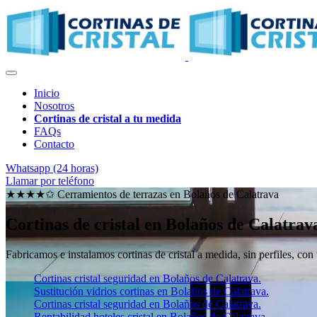
Inicio
Nosotros
Cortinas de cristal a tu medida
FAQs
Contacto
Whatsapp (24 horas)
Llamar por teléfono
★★★★✩ Cerramientos de terrazas en
Bolaños de Calatrava
Cortinas de cristal en Bolaños de Calatrav
Fabricamos e instalamos cortinas de cristal a medida, sin perfiles, con
Cortinas cristal seguridad en Bolaños de Calatrava.
Sustitución vidrios cortinas en Bolaños de Calatrava.
Cortinas cristal seguridad en Bolaños de Calatrava.
Rentabilidad hoteles cristal en Bolaños de Calatrava.