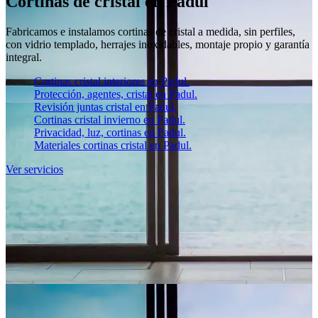
Cortinas de cristal en Padul
Fabricamos e instalamos cortinas de cristal a medida, sin perfiles,
con vidrio templado, herrajes inoxidables, montaje propio y garantía
integral.
Cortinas cristal interiores en Padul.
Protección, agentes, cristal en Padul.
Revisión juntas cristal en Padul.
Cortinas cristal invierno en Padul.
Privacidad, luz, cortinas en Padul.
Materiales cortinas cristal en Padul.
Ver servicios