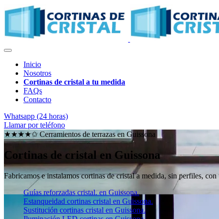
Inicio
Nosotros
Cortinas de cristal a tu medida
FAQs
Contacto
Whatsapp (24 horas)
Llamar por teléfono
★★★★✩ Cerramientos de terrazas en
Guissona
Cortinas de cristal en Guissona
Fabricamos e instalamos cortinas de cristal a medida, sin perfiles, con
Guías reforzadas cristal. en Guissona.
Estanqueidad cortinas cristal en Guissona.
Sustitución cortinas cristal en Guissona.
Iluminación LED cortinas en Guissona.