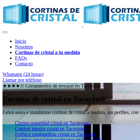
Inicio
Nosotros
Cortinas de cristal a tu medida
FAQs
Contacto
Whatsapp (24 horas)
Llamar por teléfono
★★★★✩ Cerramientos de terrazas en
Tacoronte
Cortinas de cristal en Tacoronte
Fabricamos e instalamos cortinas de cristal a medida, sin perfiles, con
Cierres seguridad cristal en Tacoronte.
Confort interior cristal en Tacoronte.
Estética vanguardista cristal en Tacoronte.
Cortinas cristal personalizadas en Tacoronte.