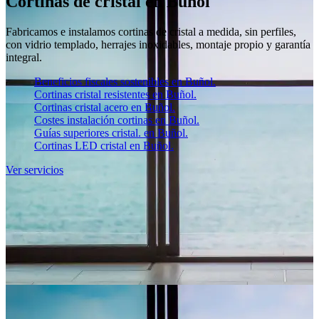
Cortinas de cristal en Buñol
Fabricamos e instalamos cortinas de cristal a medida, sin perfiles,
con vidrio templado, herrajes inoxidables, montaje propio y garantía
integral.
Beneficios fiscales sostenibles en Buñol.
Cortinas cristal resistentes en Buñol.
Cortinas cristal acero en Buñol.
Costes instalación cortinas en Buñol.
Guías superiores cristal. en Buñol.
Cortinas LED cristal en Buñol.
Ver servicios