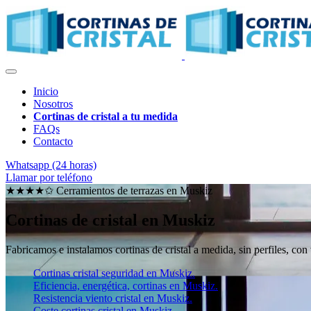
Inicio
Nosotros
Cortinas de cristal a tu medida
FAQs
Contacto
Whatsapp (24 horas)
Llamar por teléfono
★★★★✩ Cerramientos de terrazas en
Muskiz
Cortinas de cristal en Muskiz
Fabricamos e instalamos cortinas de cristal a medida, sin perfiles, con
Cortinas cristal seguridad en Muskiz.
Eficiencia, energética, cortinas en Muskiz.
Resistencia viento cristal en Muskiz.
Coste cortinas cristal en Muskiz.