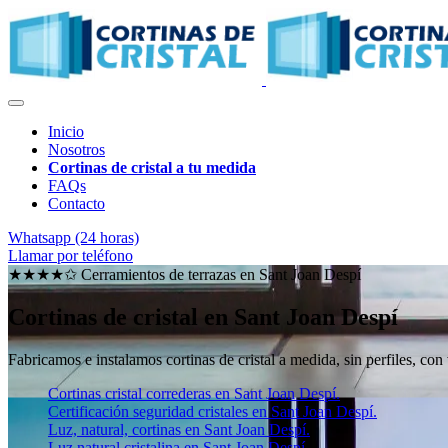
Inicio
Nosotros
Cortinas de cristal a tu medida
FAQs
Contacto
Whatsapp (24 horas)
Llamar por teléfono
★★★★✩ Cerramientos de terrazas en
Sant Joan Despí
Cortinas de cristal en Sant Joan Despí
Fabricamos e instalamos cortinas de cristal a medida, sin perfiles, con
Cortinas cristal correderas en Sant Joan Despí.
Certificación seguridad cristales en Sant Joan Despí.
Luz, natural, cortinas en Sant Joan Despí.
Luz natural cristalina en Sant Joan Despí.